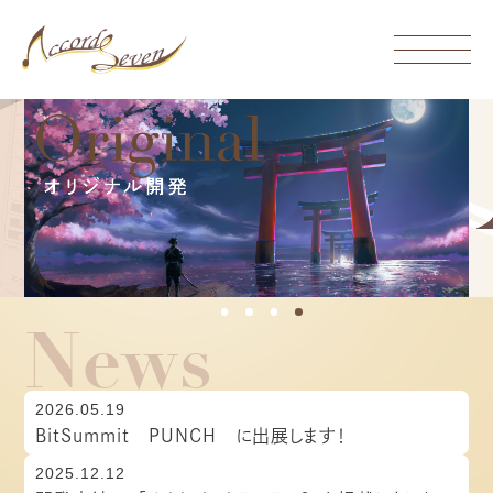
Company
会社概要
Games
開発実績
Service
事業内容
1
2
3
4
News
Recruit
採用情報
2026.05.19
Contact
BitSummit PUNCH に出展します！
お問合せ
2025.12.12
Access