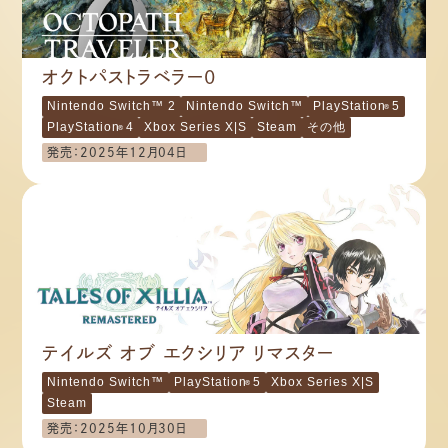
オクトパストラベラー0
Nintendo Switch™ 2​
Nintendo Switch™
PlayStation
5
®
PlayStation
4
Xbox Series X|S
Steam
その他​
®
発売：2025年12月04日
テイルズ オブ エクシリア リマスター
Nintendo Switch™
PlayStation
5
Xbox Series X|S
®
Steam
発売：2025年10月30日