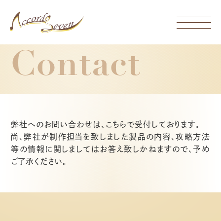
Contact
Company
会社概要
Games
開発実績
弊社へのお問い合わせは、こちらで受付しております。
Service
尚、弊社が制作担当を致しました製品の内容、攻略方法
事業内容
等の情報に関しましてはお答え致しかねますので、予め
Recruit
ご了承ください。
採用情報
Contact
お問合せ
Access